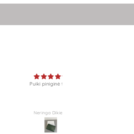
Puiki piniginė talpi
Puiki kokybė. Pirkinys atit
lūkesčius. Greitas
pristatymas.
Neringa Dikienė
Gražina