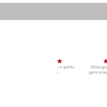
žiaugiuosi pirkiniu ir greitu
Džiaugiuosi įsigijusi k
pristatymu.
gera kokybė už gerą k
Irena
Irena