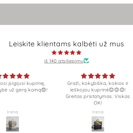
Leiskite klientams kalbėti už mus
iš 140 atsiliepimų
uprinę,
Graži, kokybiška, kokios ir
ainą😍!
ieškojau kuprinė😊😊😊!
Greitas pristatymas. Viskas
OK!
Irena