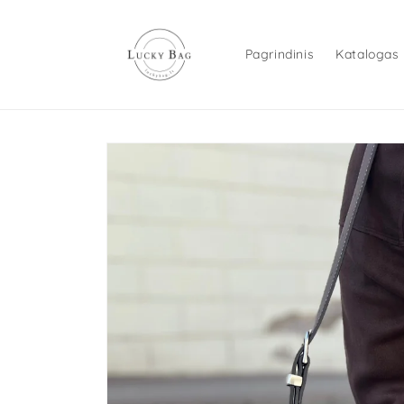
Eiti į
turinį
Pagrindinis
Katalogas
Pereiti prie
informacijos
apie gaminį