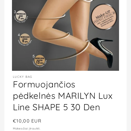
Atidaryti
LUCKY BAG
mediją
Formuojančios
1
modaliniame
lange
pėdkelnės MARILYN Lux
Line SHAPE 5 30 Den
Įprasta
€10,00 EUR
kaina
Mokesčiai įtraukti.