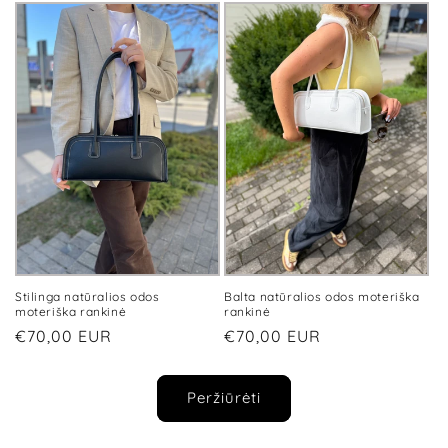
Stilinga natūralios odos
Balta natūralios odos moteriška
moteriška rankinė
rankinė
Įprasta
€70,00 EUR
Įprasta
€70,00 EUR
kaina
kaina
Peržiūrėti