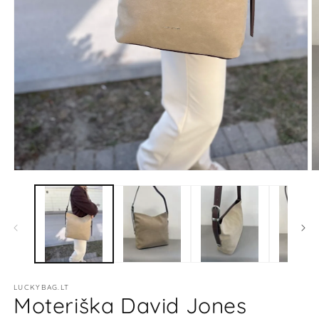
Atidaryti
At
mediją
m
1
2
modaliniame
m
lange
l
LUCKYBAG.LT
Moteriška David Jones