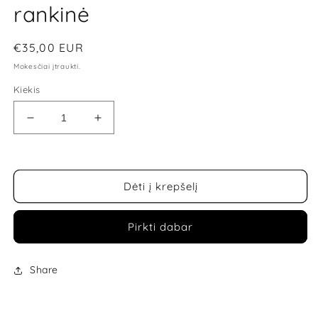
rankinė
Įprasta
€35,00 EUR
kaina
Mokesčiai įtraukti.
Kiekis
Sumažinti
Padidinti
Moteriška
Moteriška
David
David
Jones
Jones
rankinė
rankinė
Dėti į krepšelį
kiekį
kiekį
Pirkti dabar
Share