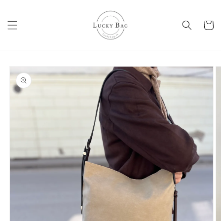
Eiti į
turinį
Krepšeli
Pereiti prie
informacijos
apie gaminį