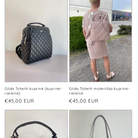
Gilda Tohetti kuprinė (kuprinė-
Gilda Tohetti moteriška kuprinė-
rankinė)
rankinė
Įprasta
€45,00 EUR
Įprasta
€45,00 EUR
kaina
kaina