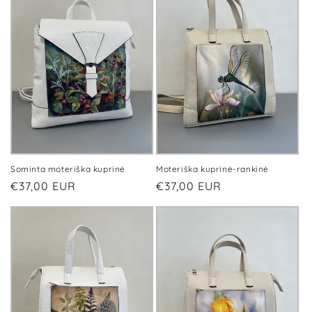
Sominta moteriška kuprinė
Moteriška kuprinė-rankinė
Įprasta
€37,00 EUR
Įprasta
€37,00 EUR
kaina
kaina