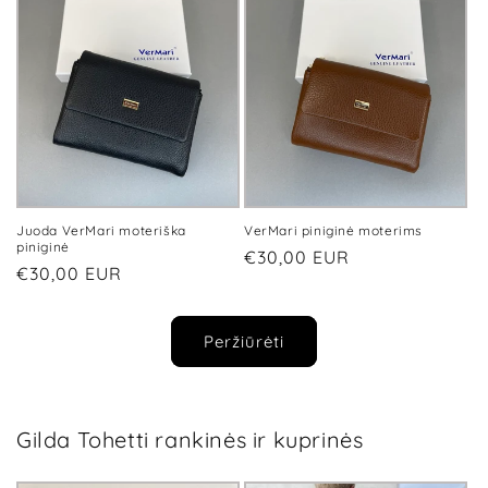
Juoda VerMari moteriška
VerMari piniginė moterims
piniginė
Įprasta
€30,00 EUR
Įprasta
€30,00 EUR
kaina
kaina
Peržiūrėti
Gilda Tohetti rankinės ir kuprinės