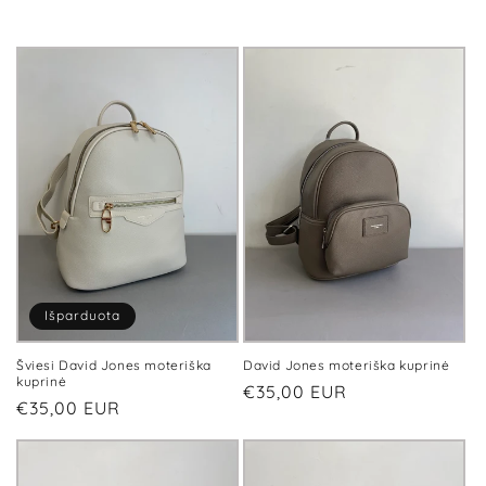
Išparduota
Šviesi David Jones moteriška
David Jones moteriška kuprinė
kuprinė
Įprasta
€35,00 EUR
Įprasta
€35,00 EUR
kaina
kaina