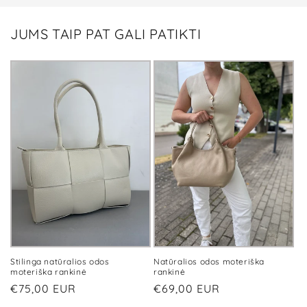
JUMS TAIP PAT GALI PATIKTI
Stilinga natūralios odos
Natūralios odos moteriška
moteriška rankinė
rankinė
Įprasta
€75,00 EUR
Įprasta
€69,00 EUR
kaina
kaina