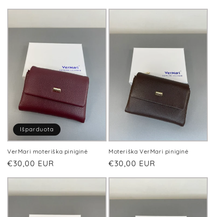
Išparduota
VerMari moteriška piniginė
Moteriška VerMari piniginė
Įprasta
€30,00 EUR
Įprasta
€30,00 EUR
kaina
kaina