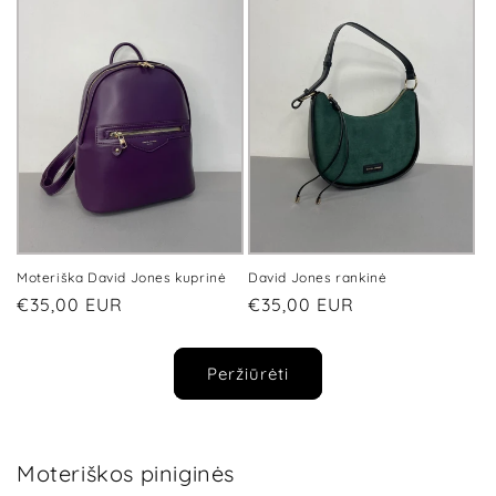
Moteriška David Jones kuprinė
David Jones rankinė
Įprasta
€35,00 EUR
Įprasta
€35,00 EUR
kaina
kaina
Peržiūrėti
Moteriškos piniginės