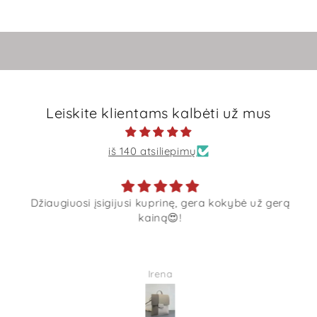
Leiskite klientams kalbėti už mus
iš 140 atsiliepimų
Džiaugiuosi įsigijusi kuprinę, gera kokybė už gerą
kainą😍!
Irena