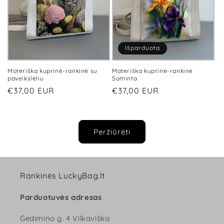
Išparduota
Moteriška kuprinė-rankinė su
Moteriška kuprinė-rankinė
paveikslėliu
Sominta
Įprasta
€37,00 EUR
Įprasta
€37,00 EUR
kaina
kaina
Peržiūrėti
Rankinės LuckyBag.lt
Parduotuvės adresas
Gedimino g. 4 Vilkaviškis