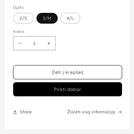
Dydis
2/S
3/M
4/L
Kiekis
Sumažinti
Padidinti
Formuojančios
Formuojančios
pėdkelnės
pėdkelnės
MARILYN
MARILYN
Lux
Lux
Dėti į krepšelį
Line
Line
SHAPE
SHAPE
Pirkti dabar
5
5
30
30
Den
Den
kiekį
kiekį
Share
Žiūrėti visą informaciją