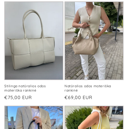
Stilinga natūralios odos
Natūralios odos moteriška
moteriška rankinė
rankinė
Įprasta
€75,00 EUR
Įprasta
€69,00 EUR
kaina
kaina