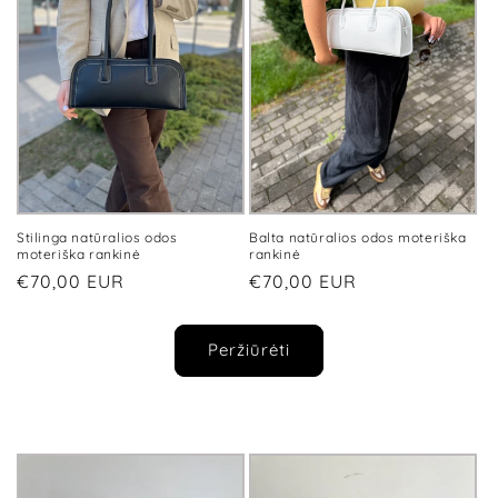
Stilinga natūralios odos
Balta natūralios odos moteriška
moteriška rankinė
rankinė
Įprasta
€70,00 EUR
Įprasta
€70,00 EUR
kaina
kaina
Peržiūrėti