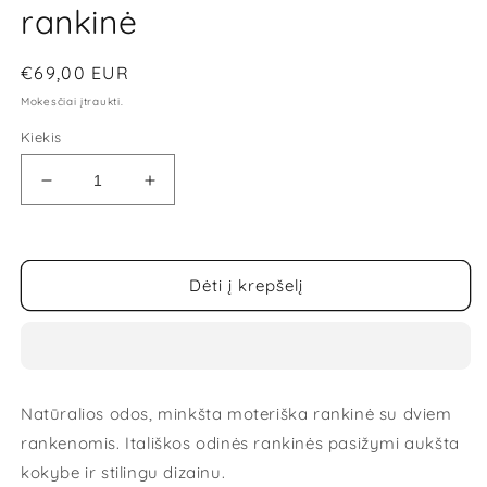
rankinė
Įprasta
€69,00 EUR
kaina
Mokesčiai įtraukti.
Kiekis
Sumažinti
Padidinti
Vezze
Vezze
moteriška
moteriška
odinė
odinė
rankinė
rankinė
Dėti į krepšelį
kiekį
kiekį
Natūralios odos, minkšta moteriška rankinė su dviem
rankenomis. Itališkos
odinės rankinės pasižymi aukšta
kokybe ir stilingu dizainu.