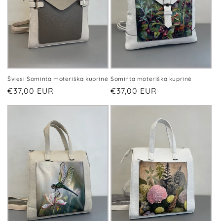
Šviesi Sominta moteriška kuprinė
Sominta moteriška kuprinė
Įprasta
€37,00 EUR
Įprasta
€37,00 EUR
kaina
kaina