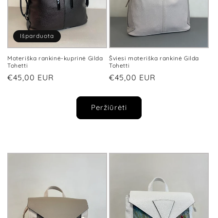
Išparduota
Moteriška rankinė-kuprinė Gilda
Šviesi moteriška rankinė Gilda
Tohetti
Tohetti
Įprasta
€45,00 EUR
Įprasta
€45,00 EUR
kaina
kaina
Peržiūrėti