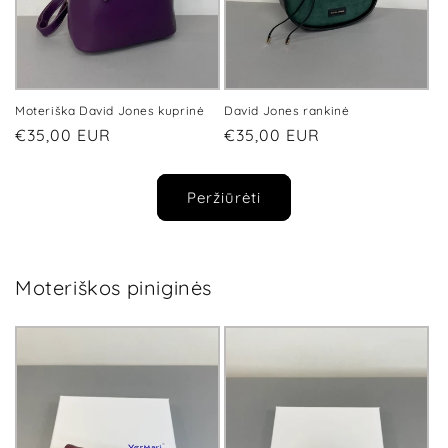
Moteriška David Jones kuprinė
David Jones rankinė
Įprasta
€35,00 EUR
Įprasta
€35,00 EUR
kaina
kaina
Peržiūrėti
Moteriškos piniginės