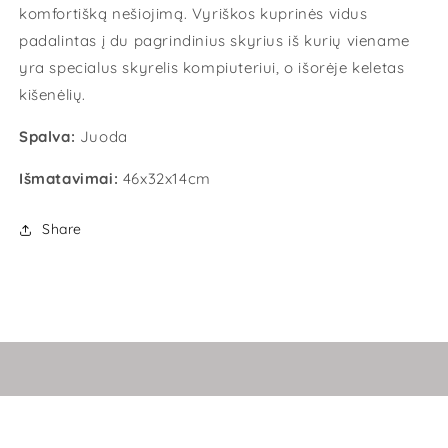
komfortišką nešiojimą. Vyriškos kuprinės vidus
padalintas į du pagrindinius skyrius iš kurių viename
yra specialus skyrelis kompiuteriui, o išorėje keletas
kišenėlių.
Spalva:
Juoda
Išmatavimai:
46
x32x14cm
Share