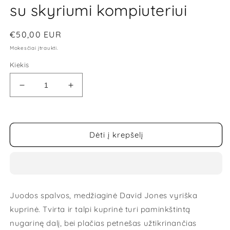
su skyriumi kompiuteriui
Įprasta
€50,00 EUR
kaina
Mokesčiai įtraukti.
Kiekis
Sumažinti
Padidinti
Vyriška
Vyriška
David
David
Jones
Jones
kuprinė
kuprinė
Dėti į krepšelį
su
su
skyriumi
skyriumi
kompiuteriui
kompiuteriui
kiekį
kiekį
Juodos spalvos, medžiaginė David Jones vyriška
kuprinė. Tvirta ir talpi kuprinė turi paminkštintą
nugarinę dalį, bei plačias petnešas užtikrinančias