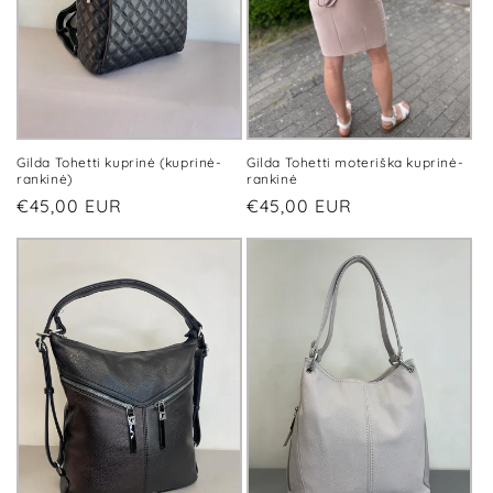
Gilda Tohetti kuprinė (kuprinė-
Gilda Tohetti moteriška kuprinė-
rankinė)
rankinė
Įprasta
€45,00 EUR
Įprasta
€45,00 EUR
kaina
kaina