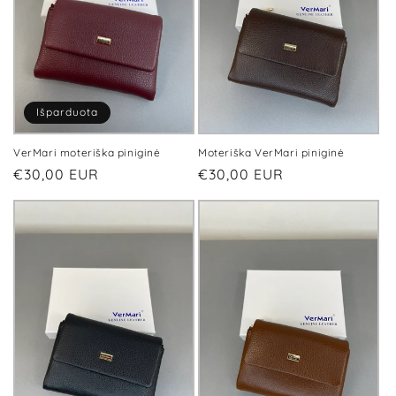
Išparduota
VerMari moteriška piniginė
Moteriška VerMari piniginė
Įprasta
€30,00 EUR
Įprasta
€30,00 EUR
kaina
kaina