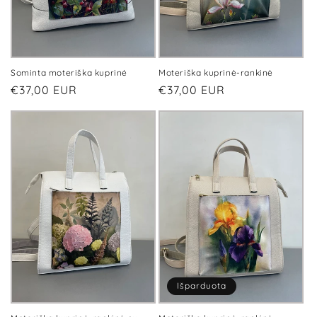
Sominta moteriška kuprinė
Moteriška kuprinė-rankinė
Įprasta
€37,00 EUR
Įprasta
€37,00 EUR
kaina
kaina
Išparduota