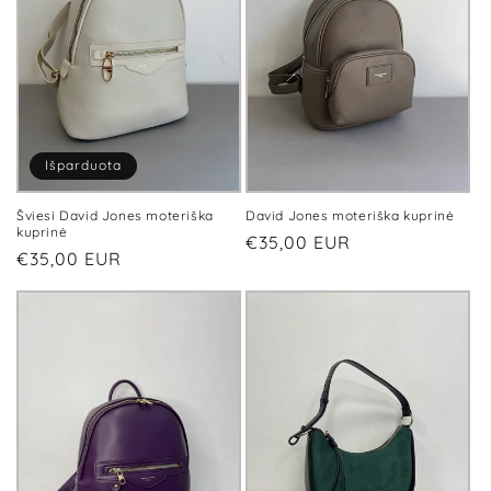
Išparduota
Šviesi David Jones moteriška
David Jones moteriška kuprinė
kuprinė
Įprasta
€35,00 EUR
Įprasta
€35,00 EUR
kaina
kaina