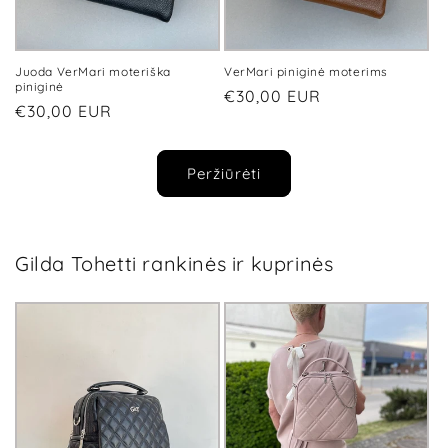
Juoda VerMari moteriška
VerMari piniginė moterims
piniginė
Įprasta
€30,00 EUR
Įprasta
€30,00 EUR
kaina
kaina
Peržiūrėti
Gilda Tohetti rankinės ir kuprinės