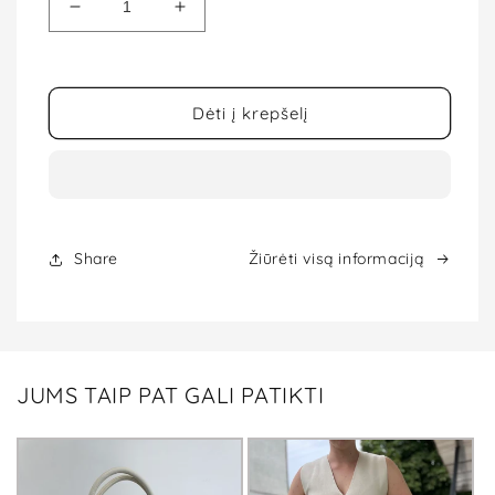
Sumažinti
Padidinti
Formuojančios
Formuojančios
pėdkelnės
pėdkelnės
MARILYN
MARILYN
Lux
Lux
Dėti į krepšelį
Line
Line
SHAPE
SHAPE
5
5
30
30
Den
Den
kiekį
kiekį
Share
Žiūrėti visą informaciją
JUMS TAIP PAT GALI PATIKTI