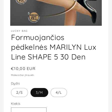
Atidaryti
LUCKY BAG
mediją
Formuojančios
1
modaliniame
lange
pėdkelnės MARILYN Lux
Line SHAPE 5 30 Den
Įprasta
€10,00 EUR
kaina
Mokesčiai įtraukti.
Dydis
2/S
3/M
4/L
Kiekis