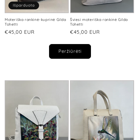
Išparduota
Moteriška rankinė-kuprinė Gilda
Šviesi moteriška rankinė Gilda
Tohetti
Tohetti
Įprasta
€45,00 EUR
Įprasta
€45,00 EUR
kaina
kaina
Peržiūrėti