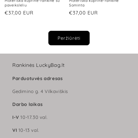
Moteriška kuprinė-rankinė su
Moteriška kuprinė-rankinė
paveikslėliu
Sominta
Įprasta
€37,00 EUR
Įprasta
€37,00 EUR
kaina
kaina
Peržiūrėti
Rankinės LuckyBag.lt
Parduotuvės adresas
Gedimino g. 4 Vilkaviškis
Darbo laikas
I-V
10-17.30 val.
VI
10-13 val.