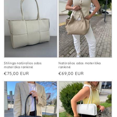
Stilinga natūralios odos
Natūralios odos moteriška
moteriška rankinė
rankinė
Įprasta
€75,00 EUR
Įprasta
€69,00 EUR
kaina
kaina