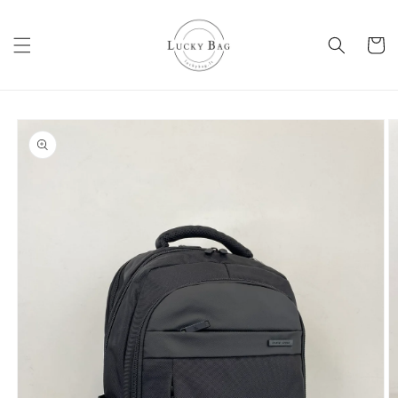
Eiti į
turinį
Krepšeli
Pereiti prie
informacijos
apie gaminį