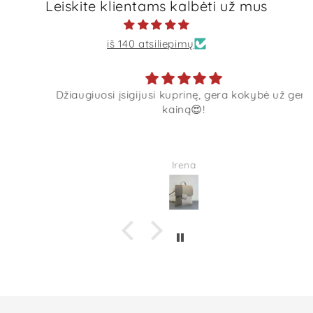
Leiskite klientams kalbėti už mus
iš 140 atsiliepimų
Džiaugiuosi įsigijusi kuprinę, gera kokybė už gerą
kainą😍!
Irena